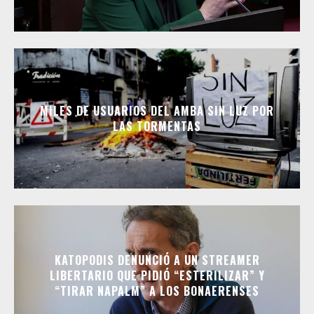
MILES DE USUARIOS DEL AMBA SIN LUZ POR
LAS TORMENTAS
KATOPODIS DENUNCIÓ A UN STREAMER
LIBERTARIO QUE PIDIÓ “ESTERILIZAR” Y
“TIRAR NAPALM” A LOS BONAERENSES