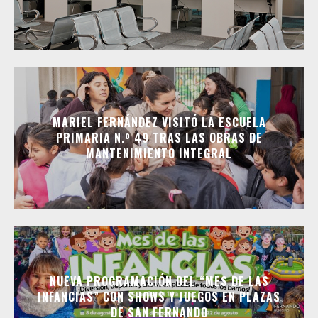
MARIEL FERNÁNDEZ VISITÓ LA ESCUELA
PRIMARIA N.º 49 TRAS LAS OBRAS DE
MANTENIMIENTO INTEGRAL
NUEVA PROGRAMACIÓN DEL “MES DE LAS
INFANCIAS” CON SHOWS Y JUEGOS EN PLAZAS
DE SAN FERNANDO