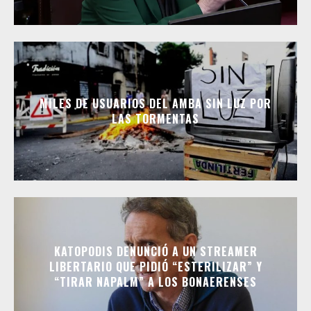
MILES DE USUARIOS DEL AMBA SIN LUZ POR
LAS TORMENTAS
KATOPODIS DENUNCIÓ A UN STREAMER
LIBERTARIO QUE PIDIÓ “ESTERILIZAR” Y
“TIRAR NAPALM” A LOS BONAERENSES