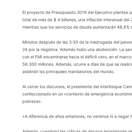
El proyecto de Presupuesto 2019 del Ejecutivo plantea 
total de más de $ 4 billones, una inflación interanual de
mientras que los servicios de deuda aumentarán 48,8% 
Minutos después de las 3:30 de la madrugada del jueves,
24 por la negativa. Además hubo una abstención. La san
con el FMI encaminarse hacia el déficit cero, en el marco
56.300 millones. Además, ocurre a días de que se realic
asistirán los principales mandatorios del mundo.
Al cerrar los discursos, el presidente del interbloque C
confeccionado en un «contexto de emergencia económica 
pobreza».
«A diferencia de años anteriores, no venimos ni a negar n
Además, cuestionó las críticas de algunos legisladores 