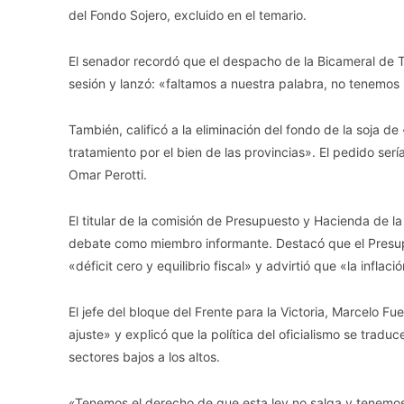
del Fondo Sojero, excluido en el temario.
El senador recordó que el despacho de la Bicameral de Tr
sesión y lanzó: «faltamos a nuestra palabra, no tenemos
También, calificó a la eliminación del fondo de la soja d
tratamiento por el bien de las provincias». El pedido ser
Omar Perotti.
El titular de la comisión de Presupuesto y Hacienda de la
debate como miembro informante. Destacó que el Presupu
«déficit cero y equilibrio fiscal» y advirtió que «la inflac
El jefe del bloque del Frente para la Victoria, Marcelo 
ajuste» y explicó que la política del oficialismo se tra
sectores bajos a los altos.
«Tenemos el derecho de que esta ley no salga y tenemos