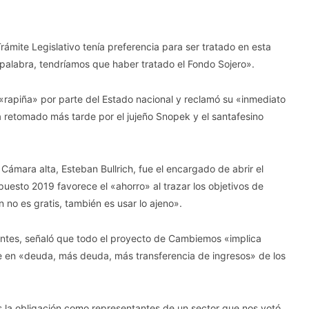
ámite Legislativo tenía preferencia para ser tratado en esta
 palabra, tendríamos que haber tratado el Fondo Sojero».
e «rapiña» por parte del Estado nacional y reclamó su «inmediato
ía retomado más tarde por el jujeño Snopek y el santafesino
 Cámara alta, Esteban Bullrich, fue el encargado de abrir el
esto 2019 favorece el «ahorro» al trazar los objetivos de
ión no es gratis, también es usar lo ajeno».
Fuentes, señaló que todo el proyecto de Cambiemos «implica
duce en «deuda, más deuda, más transferencia de ingresos» de los
 la obligación como representantes de un sector que nos votó