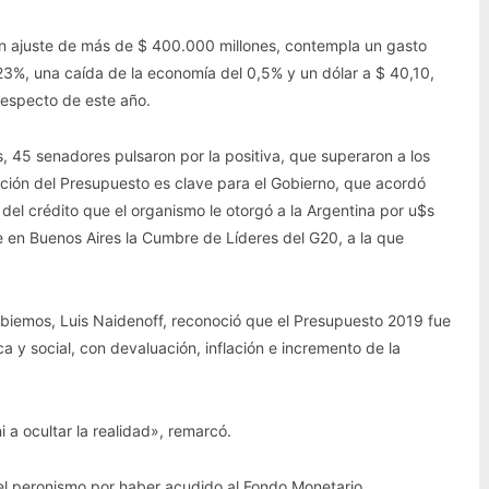
un ajuste de más de $ 400.000 millones, contempla un gasto
l 23%, una caída de la economía del 0,5% y un dólar a $ 40,10,
respecto de este año.
 45 senadores pulsaron por la positiva, que superaron a los
ción del Presupuesto es clave para el Gobierno, que acordó
 del crédito que el organismo le otorgó a la Argentina por u$s
e en Buenos Aires la Cumbre de Líderes del G20, a la que
ambiemos, Luis Naidenoff, reconoció que el Presupuesto 2019 fue
y social, con devaluación, inflación e incremento de la
i a ocultar la realidad», remarcó.
del peronismo por haber acudido al Fondo Monetario