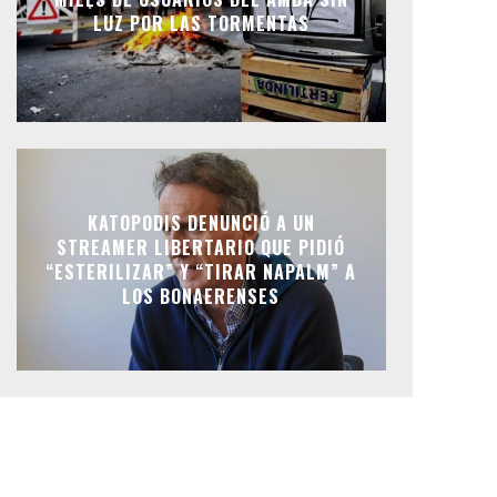
LUZ POR LAS TORMENTAS
KATOPODIS DENUNCIÓ A UN
STREAMER LIBERTARIO QUE PIDIÓ
“ESTERILIZAR” Y “TIRAR NAPALM” A
LOS BONAERENSES