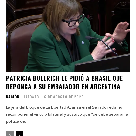
PATRICIA BULLRICH LE PIDIÓ A BRASIL QUE
REPONGA A SU EMBAJADOR EN ARGENTINA
NACIÓN
INFOWEB
-
6 DE AGOSTO DE 2026
La jefa del bloque de La Libertad Avanza en el Senado reclamó
recomponer el vínculo bilateral y sostuvo que "se debe separar la
política de...