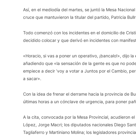
Así, en el mediodía del martes, se juntó la Mesa Naciona
cruce que mantuvieron la titular del partido, Patricia Bul
Todo comenzó con los incidentes en el domicilio de Cristi
decidido colocar y que derivó en incidentes con manifest
«Horacio, si vas a poner un operativo, ¡bancalo!», dijo l
añadiendo que «la sensación de la gente es que no podem
empiece a decir ‘voy a votar a Juntos por el Cambio, per
a sacar».
Con la idea de frenar el derrame hacia la provincia de B
últimas horas a un cónclave de urgencia, para poner paños 
A la cita, convocada por la Mesa Provincial, acudieron el
López, Jorge Macri; los diputados nacionales Diego Santil
Tagliaferro y Martiniano Molina; los legisladores provinci