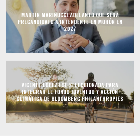
MARTÍN MARINUCCI ADELANTÓ QUE SERÁ
PRECANDIDATO A INTENDENTE EN MORÓN EN
2027
VICENTE LÓPEZ FUE SELECCIONADA PARA
INTEGRAR EL FONDO JUVENTUD Y ACCIÓN
CLIMÁTICA DE BLOOMBERG PHILANTHROPIES