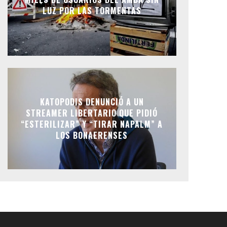
LUZ POR LAS TORMENTAS
KATOPODIS DENUNCIÓ A UN
STREAMER LIBERTARIO QUE PIDIÓ
“ESTERILIZAR” Y “TIRAR NAPALM” A
LOS BONAERENSES