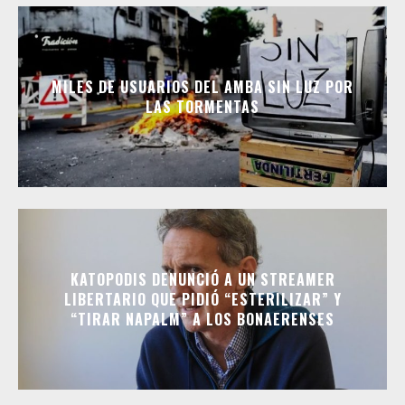
MILES DE USUARIOS DEL AMBA SIN LUZ POR
LAS TORMENTAS
KATOPODIS DENUNCIÓ A UN STREAMER
LIBERTARIO QUE PIDIÓ “ESTERILIZAR” Y
“TIRAR NAPALM” A LOS BONAERENSES