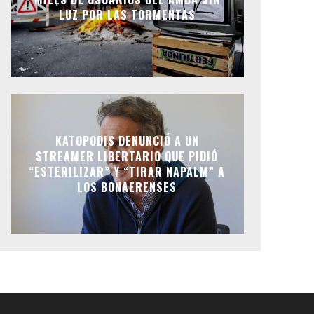
LUZ POR LAS TORMENTAS
KATOPODIS DENUNCIÓ A UN
STREAMER LIBERTARIO QUE PIDIÓ
“ESTERILIZAR” Y “TIRAR NAPALM” A
LOS BONAERENSES