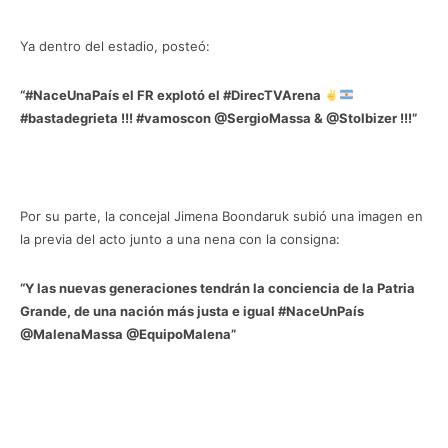
Ya dentro del estadio, posteó:
“#NaceUnaPaís el FR explotó el #DirecTVArena
#bastadegrieta !!! #vamoscon @SergioMassa & @Stolbizer !!!”
Por su parte, la concejal Jimena Boondaruk subió una imagen en
la previa del acto junto a una nena con la consigna:
“Y las nuevas generaciones tendrán la conciencia de la Patria
Grande, de una nación más justa e igual #NaceUnPaís
@MalenaMassa @EquipoMalena”