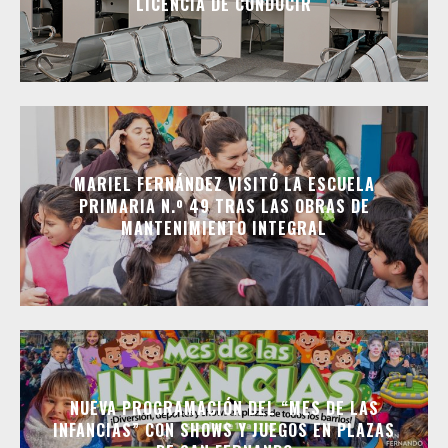
LICENCIA DE CONDUCIR
MARIEL FERNÁNDEZ VISITÓ LA ESCUELA
PRIMARIA N.º 49 TRAS LAS OBRAS DE
MANTENIMIENTO INTEGRAL
NUEVA PROGRAMACIÓN DEL “MES DE LAS
INFANCIAS” CON SHOWS Y JUEGOS EN PLAZAS