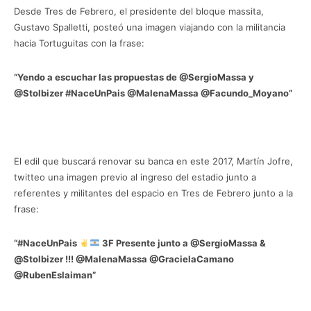
Desde Tres de Febrero, el presidente del bloque massita,
Gustavo Spalletti, posteó una imagen viajando con la militancia
hacia Tortuguitas con la frase:
“Yendo a escuchar las propuestas de @SergioMassa y
@Stolbizer #NaceUnPais @MalenaMassa @Facundo_Moyano”
El edil que buscará renovar su banca en este 2017, Martín Jofre,
twitteo una imagen previo al ingreso del estadio junto a
referentes y militantes del espacio en Tres de Febrero junto a la
frase:
“#NaceUnPais
3F Presente junto a @SergioMassa &
@Stolbizer !!! @MalenaMassa @GracielaCamano
@RubenEslaiman”