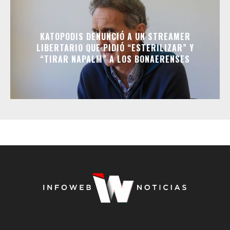
KATOPODIS DENUNCIÓ A UN STREAMER
LIBERTARIO QUE PIDIÓ “ESTERILIZAR” Y
“TIRAR NAPALM” A LOS BONAERENSES