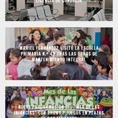
LICENCIA DE CONDUCIR
MARIEL FERNÁNDEZ VISITÓ LA ESCUELA
PRIMARIA N.º 49 TRAS LAS OBRAS DE
MANTENIMIENTO INTEGRAL
NUEVA PROGRAMACIÓN DEL “MES DE LAS
INFANCIAS” CON SHOWS Y JUEGOS EN PLAZAS