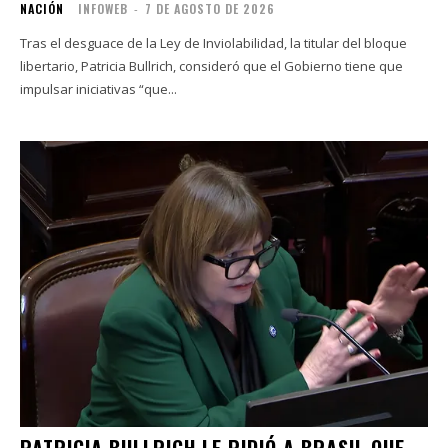
NACIÓN
INFOWEB
-
7 DE AGOSTO DE 2026
Tras el desguace de la Ley de Inviolabilidad, la titular del bloque
libertario, Patricia Bullrich, consideró que el Gobierno tiene que
impulsar iniciativas “que...
PATRICIA BULLRICH LE PIDIÓ A BRASIL QUE