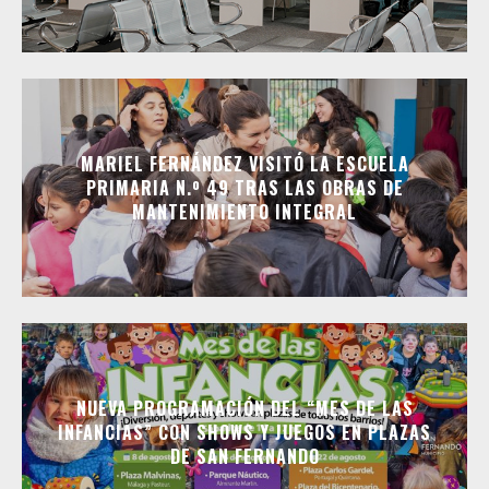
MARIEL FERNÁNDEZ VISITÓ LA ESCUELA
PRIMARIA N.º 49 TRAS LAS OBRAS DE
MANTENIMIENTO INTEGRAL
NUEVA PROGRAMACIÓN DEL “MES DE LAS
INFANCIAS” CON SHOWS Y JUEGOS EN PLAZAS
DE SAN FERNANDO