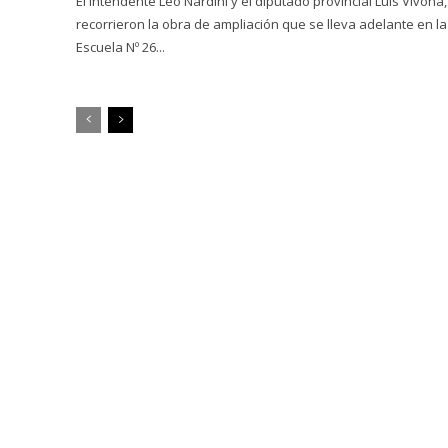
El intendente Leo Nardini y el diputado provincial Luis Vivona,
recorrieron la obra de ampliación que se lleva adelante en la
Escuela Nº 26...