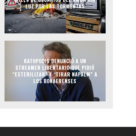
LUZ POR LAS TORMENTAS
KATOPODIS DENUNCIÓ A UN
STREAMER LIBERTARIO QUE PIDIÓ
“ESTERILIZAR” Y “TIRAR NAPALM” A
LOS BONAERENSES