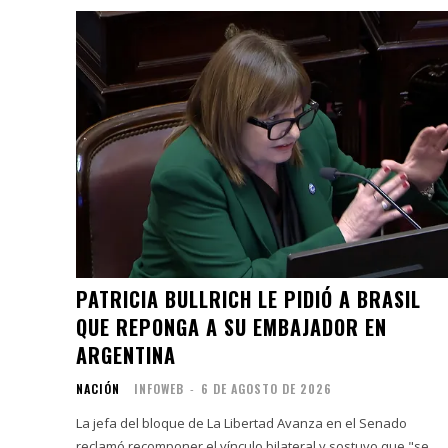
PATRICIA BULLRICH LE PIDIÓ A BRASIL
QUE REPONGA A SU EMBAJADOR EN
ARGENTINA
NACIÓN
INFOWEB
-
6 DE AGOSTO DE 2026
La jefa del bloque de La Libertad Avanza en el Senado
reclamó recomponer el vínculo bilateral y sostuvo que "se