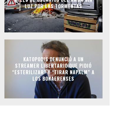
LUZ POR LAS TORMENTAS
KATOPODIS DENUNCIÓ A UN
STREAMER LIBERTARIO QUE PIDIÓ
“ESTERILIZAR” Y “TIRAR NAPALM” A
LOS BONAERENSES