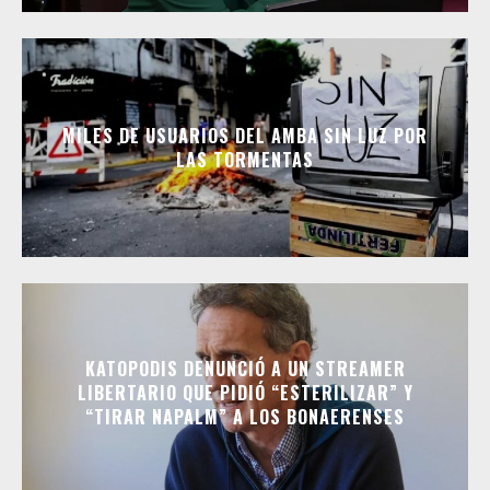
MILES DE USUARIOS DEL AMBA SIN LUZ POR
LAS TORMENTAS
KATOPODIS DENUNCIÓ A UN STREAMER
LIBERTARIO QUE PIDIÓ “ESTERILIZAR” Y
“TIRAR NAPALM” A LOS BONAERENSES