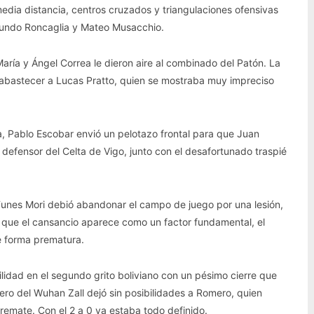
dia distancia, centros cruzados y triangulaciones ofensivas
cundo Roncaglia y Mateo Musacchio.
aría y Ángel Correa le dieron aire al combinado del Patón. La
 abastecer a Lucas Pratto, quien se mostraba muy impreciso
a, Pablo Escobar envió un pelotazo frontal para que Juan
 defensor del Celta de Vigo, junto con el desafortunado traspié
Funes Mori debió abandonar el campo de juego por una lesión,
 que el cansancio aparece como un factor fundamental, el
de forma prematura.
idad en el segundo grito boliviano con un pésimo cierre que
tero del Wuhan Zall dejó sin posibilidades a Romero, quien
remate. Con el 2 a 0 ya estaba todo definido.