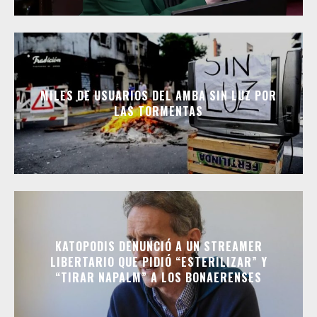
MILES DE USUARIOS DEL AMBA SIN LUZ POR
LAS TORMENTAS
KATOPODIS DENUNCIÓ A UN STREAMER
LIBERTARIO QUE PIDIÓ “ESTERILIZAR” Y
“TIRAR NAPALM” A LOS BONAERENSES