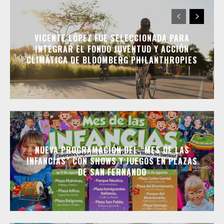
VICENTE LÓPEZ FUE SELECCIONADA PARA
INTEGRAR EL FONDO JUVENTUD Y ACCIÓN
CLIMÁTICA DE BLOOMBERG PHILANTHROPIES
NUEVA PROGRAMACIÓN DEL “MES DE LAS
INFANCIAS” CON SHOWS Y JUEGOS EN PLAZAS
DE SAN FERNANDO