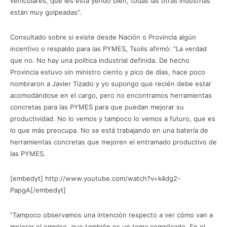
vehiculares, que les está yendo bien, todas las otras industrias
están muy golpeadas”.
Consultado sobre si existe desde Nación o Provincia algún
incentivo o respaldo para las PYMES, Tsolis afirmó: “La verdad
que no. No hay una política industrial definida. De hecho
Provincia estuvo sin ministro ciento y pico de días, hace poco
nombraron a Javier Tizado y yo supongo que recién debe estar
acomodándose en el cargo, pero no encontramos herramientas
concretas para las PYMES para que puedan mejorar su
productividad. No lo vemos y tampoco lo vemos a futuro, que es
lo que más preocupa. No se está trabajando en una batería de
herramientas concretas que mejoren el entramado productivo de
las PYMES.
[embedyt] http://www.youtube.com/watch?v=k4dg2-
PapgA[/embedyt]
“Tampoco observamos una intención respecto a ver cómo van a
mejorar el empleo, que también es un tema complicado. En el