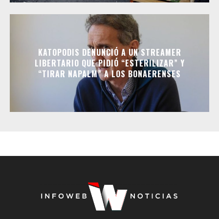
KATOPODIS DENUNCIÓ A UN STREAMER
LIBERTARIO QUE PIDIÓ “ESTERILIZAR” Y
“TIRAR NAPALM” A LOS BONAERENSES